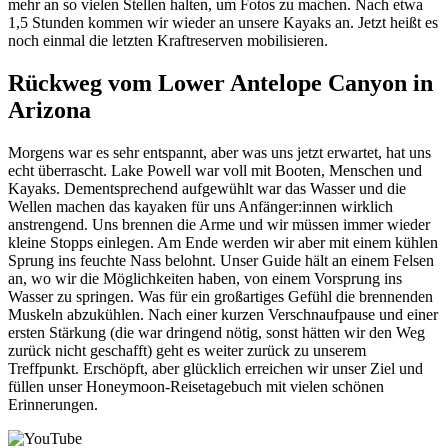
mehr an so vielen Stellen halten, um Fotos zu machen. Nach etwa
1,5 Stunden kommen wir wieder an unsere Kayaks an. Jetzt heißt es
noch einmal die letzten Kraftreserven mobilisieren.
Rückweg vom Lower Antelope Canyon in
Arizona
Morgens war es sehr entspannt, aber was uns jetzt erwartet, hat uns
echt überrascht. Lake Powell war voll mit Booten, Menschen und
Kayaks. Dementsprechend aufgewühlt war das Wasser und die
Wellen machen das kayaken für uns Anfänger:innen wirklich
anstrengend. Uns brennen die Arme und wir müssen immer wieder
kleine Stopps einlegen. Am Ende werden wir aber mit einem kühlen
Sprung ins feuchte Nass belohnt. Unser Guide hält an einem Felsen
an, wo wir die Möglichkeiten haben, von einem Vorsprung ins
Wasser zu springen. Was für ein großartiges Gefühl die brennenden
Muskeln abzukühlen. Nach einer kurzen Verschnaufpause und einer
ersten Stärkung (die war dringend nötig, sonst hätten wir den Weg
zurück nicht geschafft) geht es weiter zurück zu unserem
Treffpunkt. Erschöpft, aber glücklich erreichen wir unser Ziel und
füllen unser Honeymoon-Reisetagebuch mit vielen schönen
Erinnerungen.