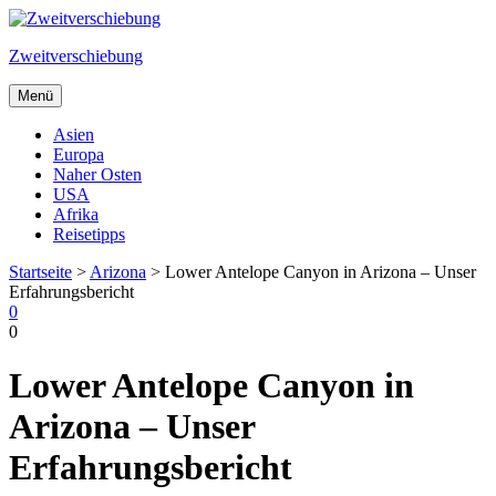
Zweitverschiebung
Menü
Suche
Asien
Europa
Naher Osten
USA
Afrika
Reisetipps
Startseite
>
Arizona
>
Lower Antelope Canyon in Arizona – Unser
Erfahrungsbericht
0
0
Suche
Lower Antelope Canyon in
Arizona – Unser
Erfahrungsbericht