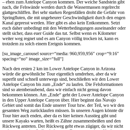
– eben zum Antelope Canyon kommen. Der weiche Sandstein gibt
nach, die Felswände werden durch die Wassermassen regelrecht
glattgeschliffen. Bei sehr starken Regenfällen droht die Gefahr von
Springfluten, die mit ungeheurer Geschwindigkeit durch den engen
Kanal gepresst werden. Hier gibt es also kein Entkommen. Setzt
euch daher unbedingt mit den Wetterbedingungen auseinander oder
stellt sicher, dass euer Guide das tut. Selbst wenn es Kilometer
weiter weg regnet und es am Canyon völlig trocken ist, kann es
trotzdem zu solch einem Ereignis kommen.
[su_image_carousel source=“media: 960,959,956″ crop=“9:16″
spacing=“no“ image_size=“full“]
Nach den ersten 2 km im Lower Antelope Canyon in Arizona
würde die gewöhnliche Tour eigentlich umdrehen, aber da wir
superfit und schnell unterwegs sind, beschließen wir den Lower
Antelope Canyon bis zum „Ende“ zu laufen. Die Felsformationen
sind so atemberaubend, dass wir einfach nicht genug davon
bekommen können. Am „Ende“ geht der Lower Antelope Canyon
in den Upper Antelope Canyon über. Hier beginnt das Navajo
Gebiet und somit das Ende unserer Tour bzw. der Teil, wo wir den
gesamten Weg zurücklaufen müssen. In unseren Augen könnte dir
Tour hier auch enden, aber da es hier keinen Ausstieg gibt und
unsere Kayaks warten, heißt es Zähne zusammenbeißen und den
Rückweg antreten. Der Rückweg geht etwas zügiger, da wir nicht