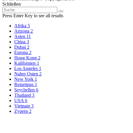
Schließen
Suche
Suche
nach:
Press Enter Key to see all results
Afrika
5
Arizona
2
Asien
11
China
3
Dubai
2
Europa
2
Hong Kong
2
Kalifornien
1
Los Angeles
1
Naher Osten
2
New York
1
Reisetipps
1
Seychellen
6
Thailand
3
USA
6
Vietnam
3
Zypern
2