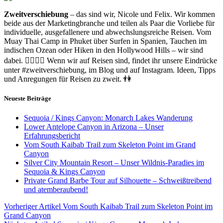
Zweitverschiebung
– das sind wir, Nicole und Felix. Wir kommen
beide aus der Marketingbranche und teilen als Paar die Vorliebe für
individuelle, ausgefallenere und abwechslungsreiche Reisen. Vom
Muay Thai Camp in Phuket über Surfen in Spanien, Tauchen im
indischen Ozean oder Hiken in den Hollywood Hills – wir sind
dabei. 🙋‍♀️🙋‍♂️ Wenn wir auf Reisen sind, findet ihr unsere Eindrücke
unter #zweitverschiebung, im Blog und auf Instagram. Ideen, Tipps
und Anregungen für Reisen zu zweit. 👫
Neueste Beiträge
Sequoia / Kings Canyon: Monarch Lakes Wanderung
Lower Antelope Canyon in Arizona – Unser
Erfahrungsbericht
Vom South Kaibab Trail zum Skeleton Point im Grand
Canyon
Silver City Mountain Resort – Unser Wildnis-Paradies im
Sequoia & Kings Canyon
Private Grand Barbe Tour auf Silhouette – Schweißtreibend
und atemberaubend!
Beitragsnavigation
Vorheriger
Vorheriger Artikel
Vom South Kaibab Trail zum Skeleton Point im
Beitrag:
Grand Canyon