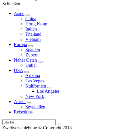
Schließen
Asien
Untermenü
China
erweitern
Hong Kong
Indien
Thailand
Vietnam
Europa
Untermenü
Spanien
erweitern
Zypern
Naher Osten
Untermenü
Dubai
erweitern
USA
Untermenü
Arizona
erweitern
Las Vegas
Kalifornien
Untermenü
Los Angeles
erweitern
New York
Afrika
Untermenü
Seychellen
erweitern
Reisetipps
Suche
Suche
nach:
Zweitverschiebung © Copyright 2018.