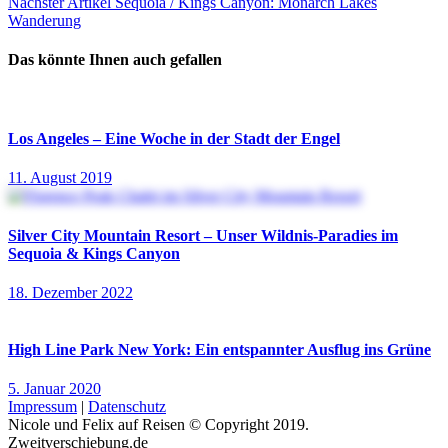
Nächster
Nächster Artikel
Sequoia / Kings Canyon: Monarch Lakes
Beitrag:
Wanderung
Das könnte Ihnen auch gefallen
Los Angeles – Eine Woche in der Stadt der Engel
11. August 2019
Silver City Mountain Resort – Unser Wildnis-Paradies im
Sequoia & Kings Canyon
18. Dezember 2022
High Line Park New York: Ein entspannter Ausflug ins Grüne
5. Januar 2020
Impressum
|
Datenschutz
Nicole und Felix auf Reisen © Copyright 2019.
Zweitverschiebung.de